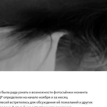
и была рада узнать о возможности фотосъёмки момента
Р определили на начало ноября и за месяц
лесей встретились для обсуждения её пожеланий и других
ирована фотосъёмка естественного рождения,