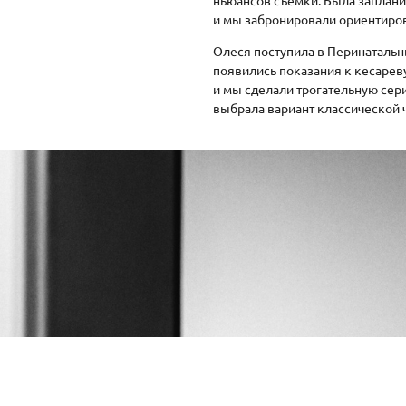
и мы забронировали ориентиро
Олеся поступила в Перинатальн
появились показания к кесареву
и мы сделали трогательную сер
выбрала вариант классической 