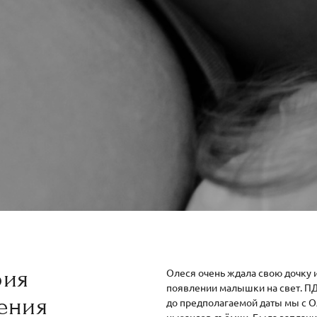
рия
Олеся очень ждала свою дочку 
появлении малышки на свет. ПД
ения
до предполагаемой даты мы с О
ньюансов съёмки. Была заплан