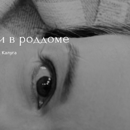
и в роддоме
. Калуга