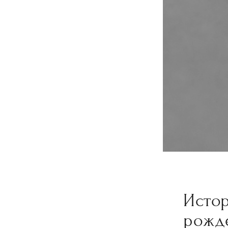
Исто
рожд