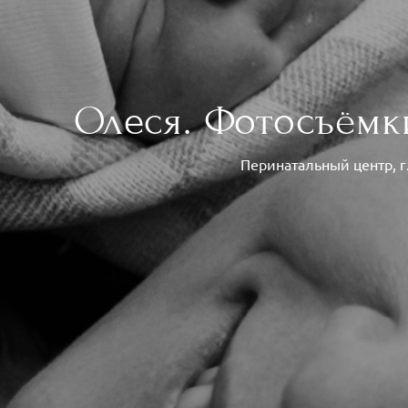
Олеся. Фотосъёмк
Перинатальный центр, г